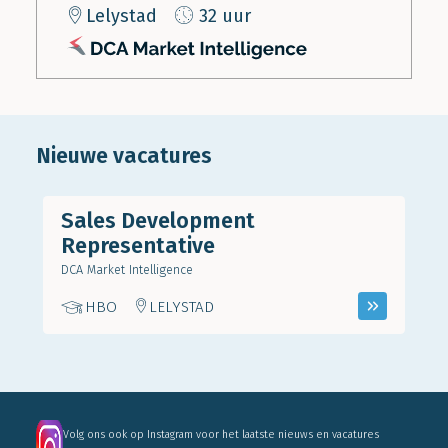
Lelystad
32 uur
Nieuwe vacatures
Sales Development
Representative
DCA Market Intelligence
HBO
LELYSTAD
Volg ons ook op Instagram voor het laatste nieuws en vacatures